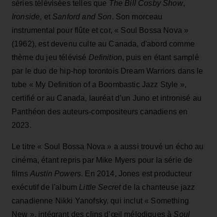
séries télévisées telles que
The Bill Cosby Show
,
Ironside
, et
Sanford and Son
. Son morceau
instrumental pour flûte et cor, « Soul Bossa Nova »
(1962), est devenu culte au Canada, d'abord comme
thème du jeu télévisé
Definition
, puis en étant samplé
par le duo de hip-hop torontois Dream Warriors dans le
tube « My Definition of a Boombastic Jazz Style »,
certifié or au Canada, lauréat d’un Juno et intronisé au
Panthéon des auteurs-compositeurs canadiens en
2023.
Le titre « Soul Bossa Nova » a aussi trouvé un écho au
cinéma, étant repris par Mike Myers pour la série de
films
Austin Powers
. En 2014, Jones est producteur
exécutif de l'album
Little Secret
de la chanteuse jazz
canadienne Nikki Yanofsky, qui inclut « Something
New », intégrant des clins d’œil mélodiques à
Soul