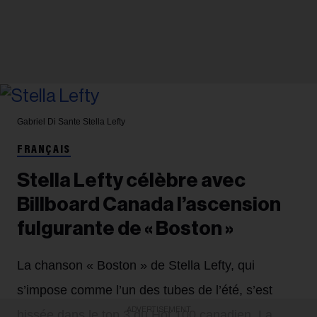
Gabriel Di Sante
Stella Lefty
FRANÇAIS
Stella Lefty célèbre avec
Billboard Canada l’ascension
fulgurante de « Boston »
La chanson « Boston » de Stella Lefty, qui
s’impose comme l’un des tubes de l’été, s’est
ADVERTISEMENT
hissée dans le top 3 du Hot 100 canadien. La