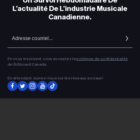
Un Survol Hebdomadaire De
L’actualité De L’industrie Musicale
Canadienne.
A
co
En vous inscrivant, vous acceptez la
politique de confidentialité
de Billboard Canada.
ADVERTISEMENT
En attendant, suivez‑nous sur les réseaux sociaux!