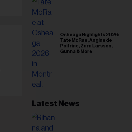
Osheaga Highlights 2026:
Tate McRae, Angine de
Poitrine, Zara Larsson,
Gunna & More
e
Latest News
esse