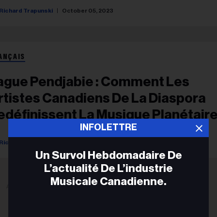
Richard Trapunski
October 05, 2023
ANÇAIS
ague Pendjabie : Comment Les
rtistes Canadiens De La Diaspora
edéfinissent La Musique Planétair
INFOLETTRE
Richard Trapunski
Jeevan Sangha
October 04, 2023
Un Survol Hebdomadaire De
L’actualité De L’industrie
Musicale Canadienne.
ADVERTISEMENT
Adr