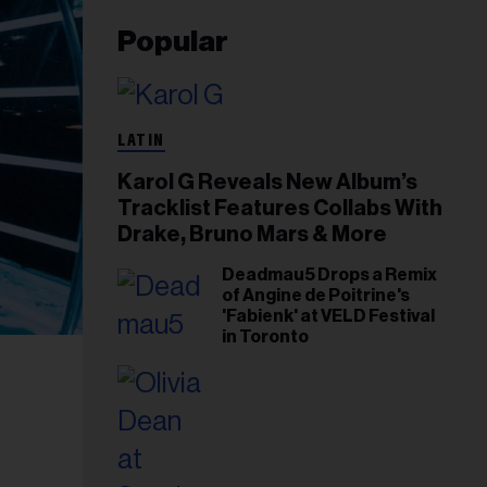
Popular
LATIN
Karol G Reveals New Album’s
Tracklist Features Collabs With
Drake, Bruno Mars & More
Deadmau5 Drops a Remix
of Angine de Poitrine's
'Fabienk' at VELD Festival
in Toronto