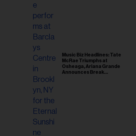
Music Biz Headlines: Tate
McRae Triumphs at
Osheaga, Ariana Grande
Announces Break
Following Montreal
Concert