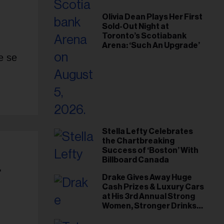
Olivia Dean Plays Her First
Sold-Out Night at
Toronto’s Scotiabank
Arena: ‘Such An Upgrade’
e se
Stella Lefty Celebrates
the Chartbreaking
Success of ‘Boston’ With
Billboard Canada
r
Drake Gives Away Huge
Cash Prizes & Luxury Cars
at His 3rd Annual Strong
Women, Stronger Drinks
Event