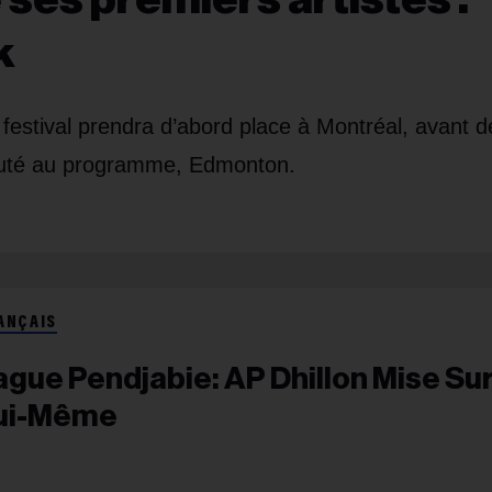
k
u festival prendra d’abord place à Montréal, avant d
auté au programme, Edmonton.
ANÇAIS
ague Pendjabie: AP Dhillon Mise Su
ui-Même