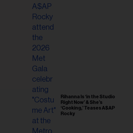
riel...
Rihanna Is ‘in the Studio
Right Now’ & She’s
‘Cooking,’ Teases A$AP
Rocky