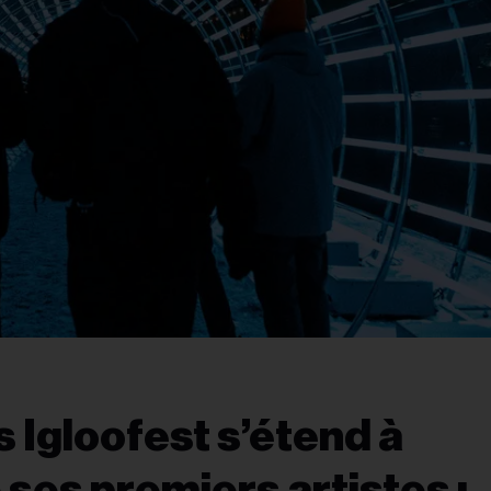
s Igloofest s’étend à
ses premiers artistes :