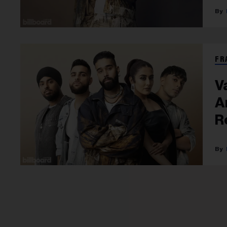
FR
V
A
R