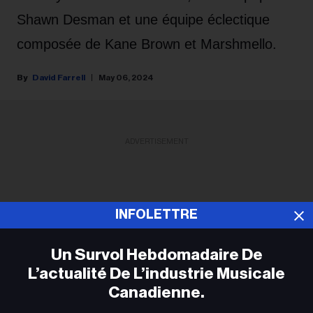
Shawn Desman et une équipe éclectique
composée de Kane Brown et Marshmello.
David Farrell
May 06, 2024
ADVERTISEMENT
INFOLETTRE
Un Survol Hebdomadaire De
L’actualité De L’industrie Musicale
Canadienne.