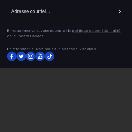
A
co
En vous inscrivant, vous acceptez la
politique de confidentialité
de Billboard Canada.
ADVERTISEMENT
En attendant, suivez‑nous sur les réseaux sociaux!