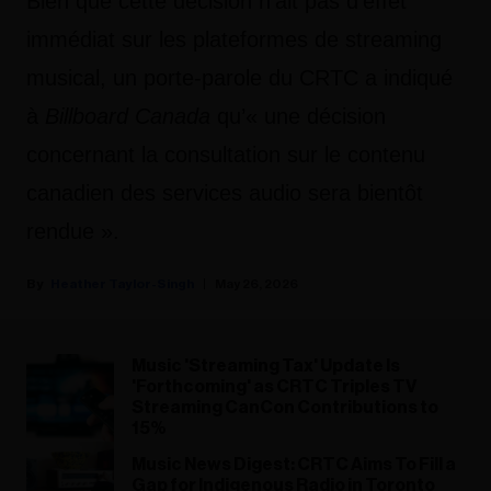
Bien que cette décision n’ait pas d’effet
immédiat sur les plateformes de streaming
musical, un porte-parole du CRTC a indiqué
à
Billboard Canada
qu’« une décision
concernant la consultation sur le contenu
canadien des services audio sera bientôt
rendue ».
Heather Taylor-Singh
May 26, 2026
Music 'Streaming Tax' Update Is
'Forthcoming' as CRTC Triples TV
Streaming CanCon Contributions to
15%
Music News Digest: CRTC Aims To Fill a
Gap for Indigenous Radio in Toronto