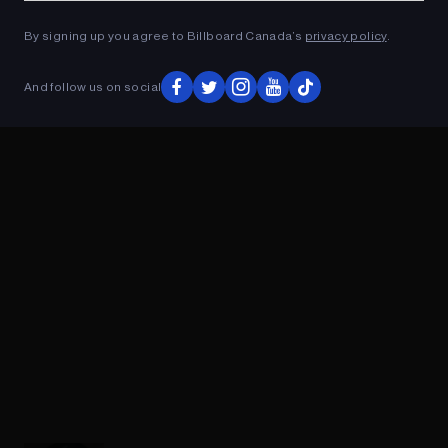
Content at CRTC Public Hearings
By signing up you agree to Billboard Canada’s
privacy policy
.
And follow us on social
ADVERTISEMENT