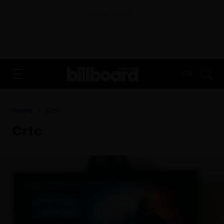
ADVERTISEMENT
FR
Home
Crtc
Crtc