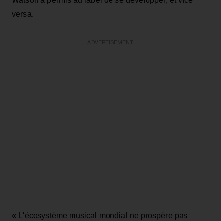
Watson a permis au label de se développer, et vice
versa.
ADVERTISEMENT
« L'écosystème musical mondial ne prospère pas