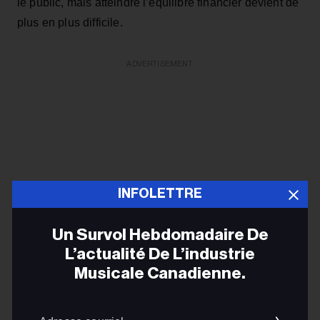
le public, mais atteindre l’équilibre financier devient de
plus en plus difficile.
ADVERTISEMENT
INFOLETTRE
Un Survol Hebdomadaire De
L’actualité De L’industrie
Musicale Canadienne.
Adres
L’accès limité aux subventions, la concurrence accrue