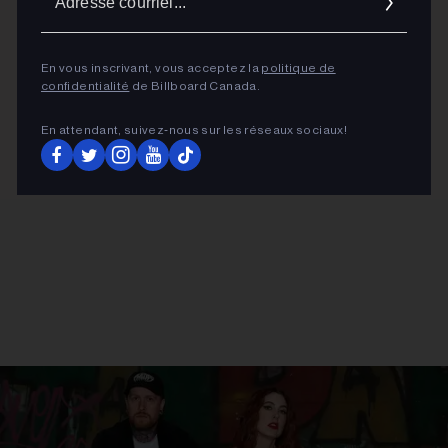
courrie
ADVERTISEMENT
En vous inscrivant, vous acceptez la
politique de
confidentialité
de Billboard Canada.
En attendant, suivez‑nous sur les réseaux sociaux!