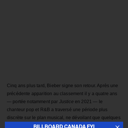
Cinq ans plus tard, Bieber signe son retour. Après une
précédente apparition au classement il y a quatre ans
— portée notamment par
Justice
en 2021 — le
chanteur pop et R&B a traversé une période plus
discrète sur le plan musical, ne dévoilant que quelques
singles au fil des dernières années.
BILLBOARD CANADA FYI