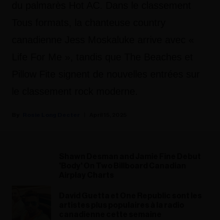
du palmarès Hot AC. Dans le classement
Tous formats, la chanteuse country
canadienne Jess Moskaluke arrive avec «
Life For Me », tandis que The Beaches et
Pillow Fite signent de nouvelles entrées sur
le classement rock moderne.
Rosie Long Decter
April 15, 2025
Shawn Desman and Jamie Fine Debut
'Body' On Two Billboard Canadian
Airplay Charts
David Guetta et One Republic sont les
artistes plus populaires à la radio
canadienne cette semaine