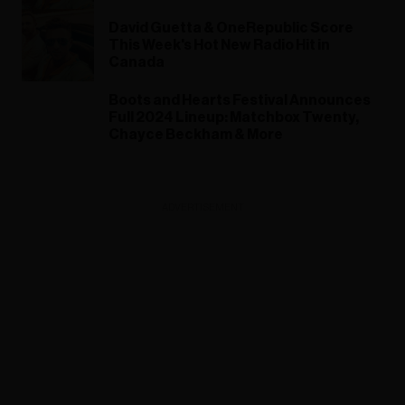
David Guetta & OneRepublic Score
This Week's Hot New Radio Hit in
Canada
Boots and Hearts Festival Announces
Full 2024 Lineup: Matchbox Twenty,
Chayce Beckham & More
ADVERTISEMENT