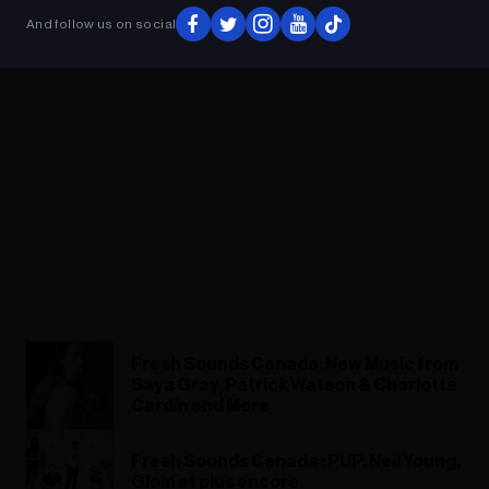
And follow us on social
Fresh Sounds Canada: New Music from
Saya Gray, Patrick Watson & Charlotte
Cardin and More
Fresh Sounds Canada : PUP, Neil Young,
Gloin et plus encore