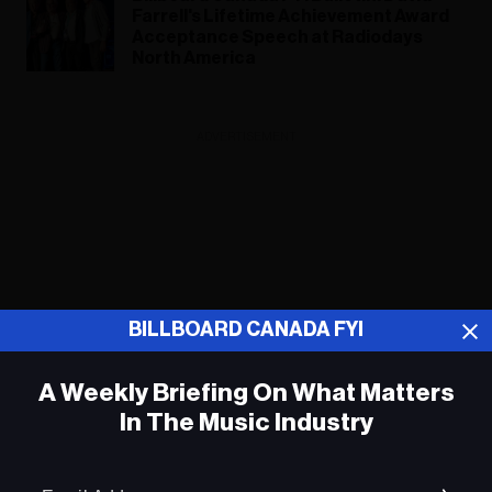
Farrell's Lifetime Achievement Award
Acceptance Speech at Radiodays
North America
ADVERTISEMENT
BILLBOARD CANADA FYI
A Weekly Briefing On What Matters
In The Music Industry
Em