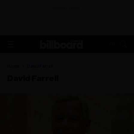
ADVERTISEMENT
FR
Home
David Farrell
David Farrell