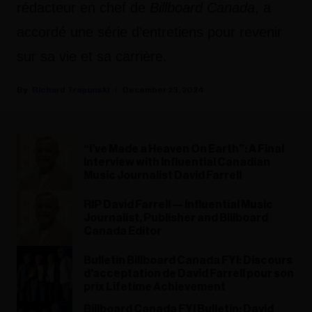
rédacteur en chef de
Billboard Canada
, a
accordé une série d’entretiens pour revenir
sur sa vie et sa carrière.
Richard Trapunski
December 23, 2024
“I’ve Made a Heaven On Earth”: A Final
Interview with Influential Canadian
Music Journalist David Farrell
RIP David Farrell — Influential Music
Journalist, Publisher and Billboard
Canada Editor
Bulletin Billboard Canada FYI: Discours
d'acceptation de David Farrell pour son
prix Lifetime Achievement
Billboard Canada FYI Bulletin: David