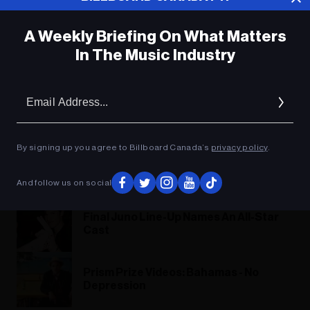
A Weekly Briefing On What Matters
In The Music Industry
Em
Music Biz Headlines, Sept. 20, 2019
Ad
By signing up you agree to Billboard Canada’s
privacy policy
.
Music Biz Headlines, Sept. 20, 2019
And follow us on social
Final Juno Line-Up Names An All-Star
Cast
Prism Prize Videos: Bahamas - No
Depression