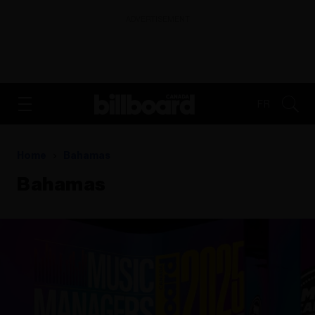
ADVERTISEMENT
FR
Home
Bahamas
Bahamas