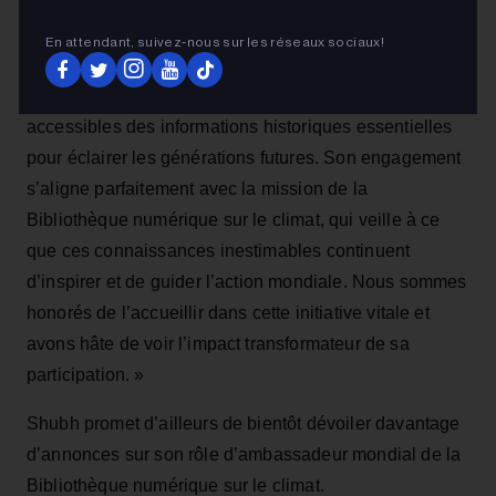
CCNUCC.
En attendant, suivez‑nous sur les réseaux sociaux!
« Grâce à son influence mondiale, il touche des publics
variés et souligne l’urgence de protéger et de rendre
accessibles des informations historiques essentielles
pour éclairer les générations futures. Son engagement
s’aligne parfaitement avec la mission de la
Bibliothèque numérique sur le climat, qui veille à ce
que ces connaissances inestimables continuent
d’inspirer et de guider l’action mondiale. Nous sommes
honorés de l’accueillir dans cette initiative vitale et
avons hâte de voir l’impact transformateur de sa
participation. »
Shubh promet d’ailleurs de bientôt dévoiler davantage
d’annonces sur son rôle d’ambassadeur mondial de la
Bibliothèque numérique sur le climat.