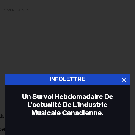
ADVERTISEMENT
INFOLETTRE
Un Survol Hebdomadaire De
L’actualité De L’industrie
Musicale Canadienne.
depuis plus de vingt ans.
ence de toute une génération de Canadiens, de la
Adr