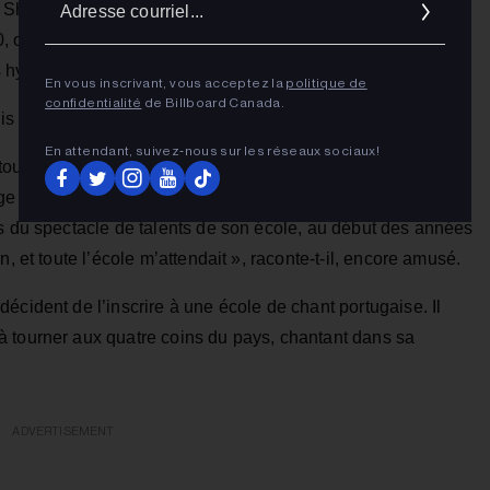
hook » et « Electric », il était une figure incontournable de
cour
, omniprésent sur les ondes et à
MuchMusic
, grâce à son
 hypnotiques et son charisme éclatant.
En vous inscrivant, vous acceptez la
politique de
confidentialité
de Billboard Canada.
is bien plus longtemps.
En attendant, suivez‑nous sur les réseaux sociaux!
 toujours devant la caméra, en train de danser ou de chanter
âge de neuf ans, il monte sur scène pour interpréter « My
rs du spectacle de talents de son école, au début des années
, et toute l’école m’attendait », raconte-t-il, encore amusé.
écident de l’inscrire à une école de chant portugaise. Il
 tourner aux quatre coins du pays, chantant dans sa
ADVERTISEMENT