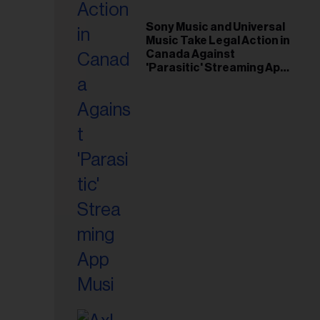
riel...
Sony Music and Universal
Music Take Legal Action in
Canada Against
'Parasitic' Streaming App
Musi