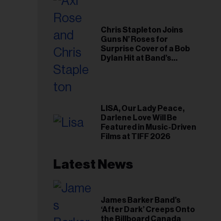
Chris Stapleton Joins
Guns N’ Roses for
Surprise Cover of a Bob
Dylan Hit at Band’s
Toronto Show
LISA, Our Lady Peace,
Darlene Love Will Be
Featured in Music-Driven
Films at TIFF 2026
Latest News
James Barker Band’s
‘After Dark’ Creeps Onto
the Billboard Canada