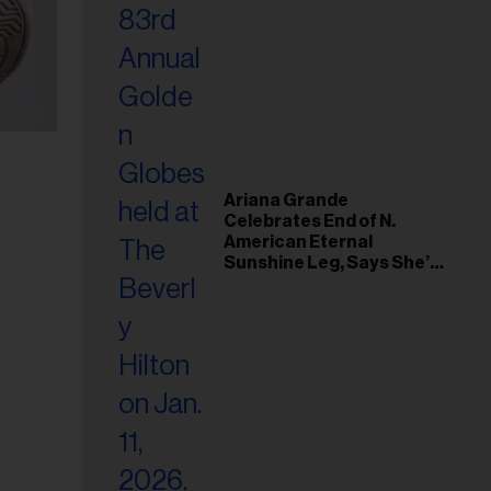
Ariana Grande
Celebrates End of N.
American Eternal
Sunshine Leg, Says She’s
‘Overwhelmed With Love
and the Deepest
Gratitude’