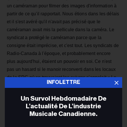
un caméraman pour filmer des images d'information à
partir de ce qu'il rapportait. Nous étions dans les délais
et il s'est avéré qu'il n'avait pas précisé que le
caméraman avait mis la pellicule dans la caméra. Le
syndicat a protégé le caméraman parce que la
consigne était imprécise, et c'est tout. Les syndicats de
Radio-Canada à l'époque, et probablement encore
plus aujourd'hui, étaient un pouvoir en soi. Ce n'est
pas un hasard si le manoir reconverti dans les locaux
de la SRC où se trouvaient les cuivres s'appelait « Le
INFOLETTRE
Kremlin ». Les strates et le pouvoir existaient dans tous
les coins et recoins du complexe, mais d'une manière
Un Survol Hebdomadaire De
ou d'une autre, la nouvelle était rapportée et Knowlton
L’actualité De L’industrie
Nash parvenait à conserver son sourire joyeux chaque
Musicale Canadienne.
soir.