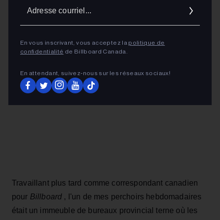
Adres
courrie
ADVERTISEMENT
En vous inscrivant, vous acceptez la
politique de
confidentialité
de Billboard Canada.
En attendant, suivez‑nous sur les réseaux sociaux!
Travaillant plus tard comme correspondant canadien
pour
Billboard
, l'un de mes perchoirs hebdomadaires
était un immeuble de bureaux provincial terne où les