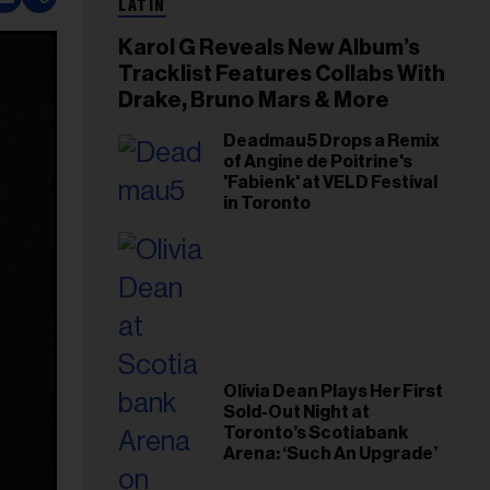
LATIN
Karol G Reveals New Album’s
Tracklist Features Collabs With
Drake, Bruno Mars & More
Deadmau5 Drops a Remix
of Angine de Poitrine's
'Fabienk' at VELD Festival
in Toronto
Olivia Dean Plays Her First
Sold-Out Night at
Toronto’s Scotiabank
Arena: ‘Such An Upgrade’