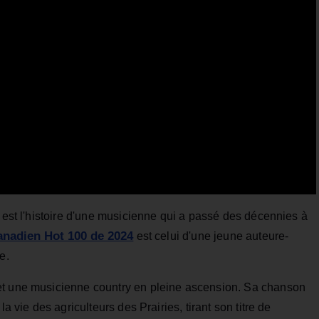
s est l'histoire d'une musicienne qui a passé des décennies à
anadien Hot 100 de 2024
est celui d'une jeune auteure-
e.
et une musicienne country en pleine ascension. Sa chanson
a vie des agriculteurs des Prairies, tirant son titre de