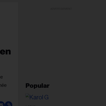
ADVERTISEMENT
 en
ne
née
Popular