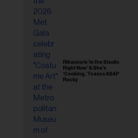
riel...
Rihanna Is ‘in the Studio
Right Now’ & She’s
‘Cooking,’ Teases A$AP
Rocky