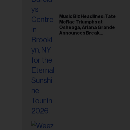
Music Biz Headlines: Tate
McRae Triumphs at
Osheaga, Ariana Grande
Announces Break
Following Montreal
Concert