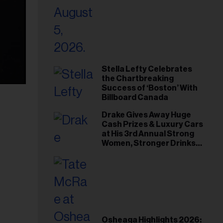
Stella Lefty Celebrates
the Chartbreaking
Success of ‘Boston’ With
Billboard Canada
Drake Gives Away Huge
Cash Prizes & Luxury Cars
at His 3rd Annual Strong
Women, Stronger Drinks
Event
Osheaga Highlights 2026: