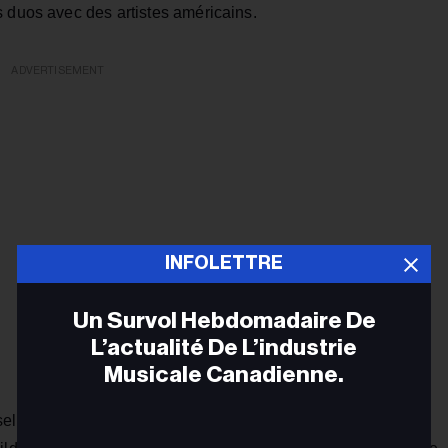
s duos avec des artistes américains.
ADVERTISEMENT
INFOLETTRE
Un Survol Hebdomadaire De
L’actualité De L’industrie
Musicale Canadienne.
ll a fait ses débuts à la 88e place avec son partenaire de
Adr