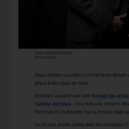
Hozier et Allison Russell
Danny Clinch
Deux artistes canadiens ont fait leurs débuts
grâce à des duos de stars.
tous les artis
Billboard
a publié une liste de
l'année dernière
. On y retrouve certains d
p
Richman et Shaboozey (qui a ensuite battu
Ce fut une année calme pour les nouveaux Ca