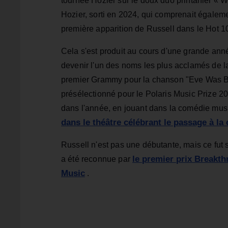
tournée Hozier sur le doux duo printanier « W
Hozier, sorti en 2024, qui comprenait égalem
première apparition de Russell dans le Hot 1
Cela s'est produit au cours d'une grande ann
devenir l'un des noms les plus acclamés de l
premier Grammy pour la chanson "Eve Was 
présélectionné pour le Polaris Music Prize 20
dans l'année, en jouant dans la comédie mus
dans le théâtre célébrant le passage à la 
Russell n'est pas une débutante, mais ce fut
le premier prix Breakt
a été reconnue par
Music
.