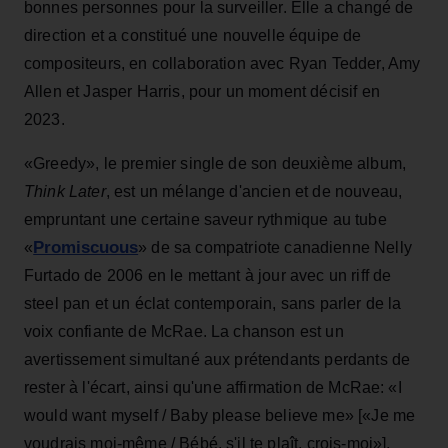
bonnes personnes pour la surveiller. Elle a changé de
direction et a constitué une nouvelle équipe de
compositeurs, en collaboration avec Ryan Tedder, Amy
Allen et Jasper Harris, pour un moment décisif en
2023.
«Greedy», le premier single de son deuxième album,
Think Later
, est un mélange d'ancien et de nouveau,
empruntant une certaine saveur rythmique au tube
Promiscuous
«
» de sa compatriote canadienne Nelly
Furtado de 2006 en le mettant à jour avec un riff de
steel pan et un éclat contemporain, sans parler de la
voix confiante de McRae. La chanson est un
avertissement simultané aux prétendants perdants de
rester à l'écart, ainsi qu'une affirmation de McRae: «I
would want myself / Baby please believe me» [«Je me
voudrais moi-même / Bébé, s'il te plaît, crois-moi»],