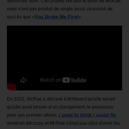
album ont suivi. Ces projets ont bâti le profil de McRae,
mais n'ont pas produit de single aussi couronné de
You Broke Me First
succès que «
».
En 2022, McRae a déclaré à
Billboard
qu'elle savait
qu'elle avait besoin d'un changement: le processus
i used to think i could fly
pour son premier album,
,
semblait décousu et McRae n'était pas sûre d'avoir les