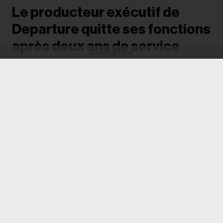
Le producteur exécutif de
Departure quitte ses fonctions
après deux ans de service
ADVERTISEMENT
Après avoir dirigé deux éditions de la conférence,
anciennement connue sous le nom de Canadian
Music Week et désormais détenue par Loft
Entertainment et Oak View Group, Kevin Barton
affirme vouloir se consacrer à « un portefeuille de
projets plus vaste ».
Richard Trapunski
05 August
Kevin Barton quitte son poste de producteur exécutif de