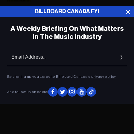
BILLBOARD CANADA FYI
ADVERTISEMENT
A Weekly Briefing On What Matters
In The Music Industry
Em
Ad
By signing up you agree to Billboard Canada’s
privacy policy
.
And follow us on social
ADVERTISEMENT