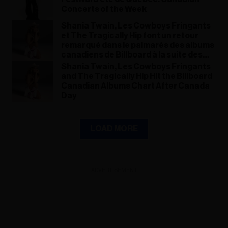
Concerts of the Week
Shania Twain, Les Cowboys Fringants
et The Tragically Hip font un retour
remarqué dans le palmarès des albums
canadiens de Billboard à la suite des
célébrations de la fête du Canada
Shania Twain, Les Cowboys Fringants
and The Tragically Hip Hit the Billboard
Canadian Albums Chart After Canada
Day
LOAD MORE
ADVERTISEMENT