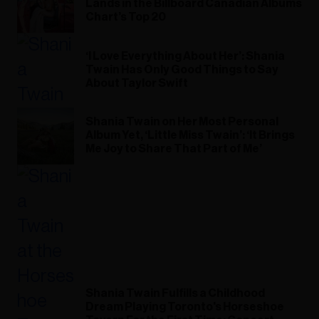
Lands in the Billboard Canadian Albums
Chart’s Top 20
‘I Love Everything About Her’: Shania
Twain Has Only Good Things to Say
About Taylor Swift
Shania Twain on Her Most Personal
Album Yet, ‘Little Miss Twain’: ‘It Brings
Me Joy to Share That Part of Me’
Shania Twain Fulfills a Childhood
Dream Playing Toronto's Horseshoe