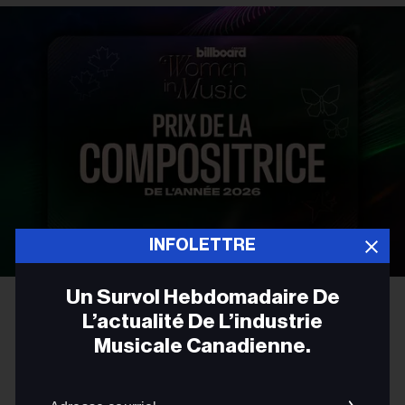
INFOLETTRE
Un Survol Hebdomadaire De
FRANÇAIS
L’actualité De L’industrie
Musicale Canadienne.
Présentation du prix Billboard
Canada de la compositrice de
Adres