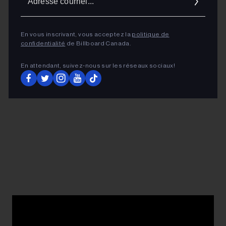
courrie
ADVERTISEMENT
En vous inscrivant, vous acceptez la
politique de
confidentialité
de Billboard Canada.
En attendant, suivez‑nous sur les réseaux sociaux!