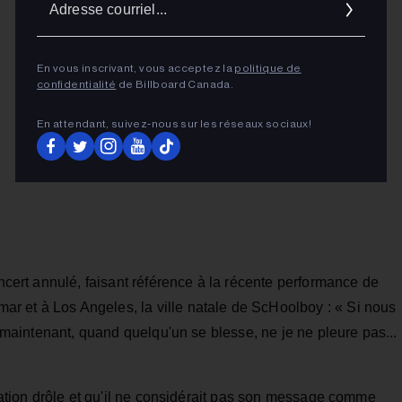
cour
En vous inscrivant, vous acceptez la
politique de
confidentialité
de Billboard Canada.
En attendant, suivez‑nous sur les réseaux sociaux!
oncert annulé, faisant référence à la récente performance de
r et à Los Angeles, la ville natale de ScHoolboy : « Si nous
.. maintenant, quand quelqu'un se blesse, ne je ne pleure pas...
ulation drôle et qu'il ne considérait pas son message comme