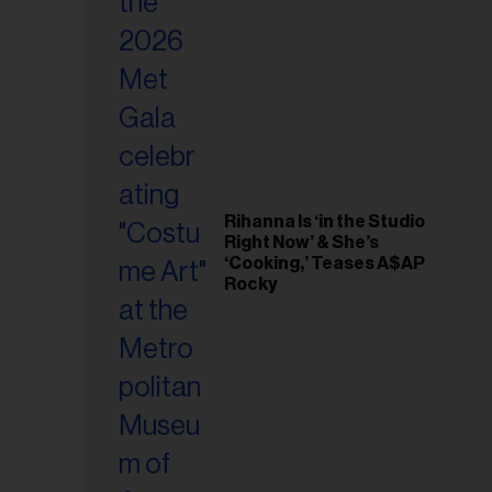
riel...
Rihanna Is ‘in the Studio
Right Now’ & She’s
‘Cooking,’ Teases A$AP
Rocky