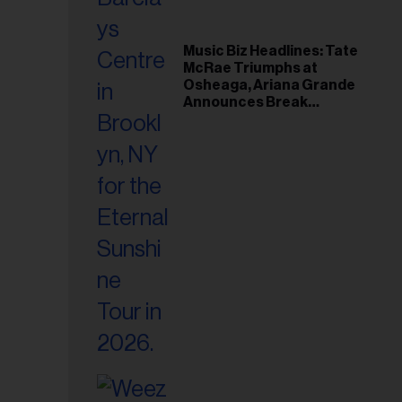
Music Biz Headlines: Tate
McRae Triumphs at
Osheaga, Ariana Grande
Announces Break
Following Montreal
Concert