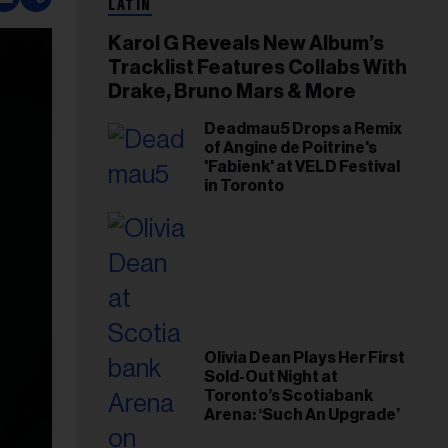
LATIN
Karol G Reveals New Album’s
Tracklist Features Collabs With
Drake, Bruno Mars & More
Deadmau5 Drops a Remix
of Angine de Poitrine's
'Fabienk' at VELD Festival
in Toronto
Olivia Dean Plays Her First
Sold-Out Night at
Toronto’s Scotiabank
Arena: ‘Such An Upgrade’