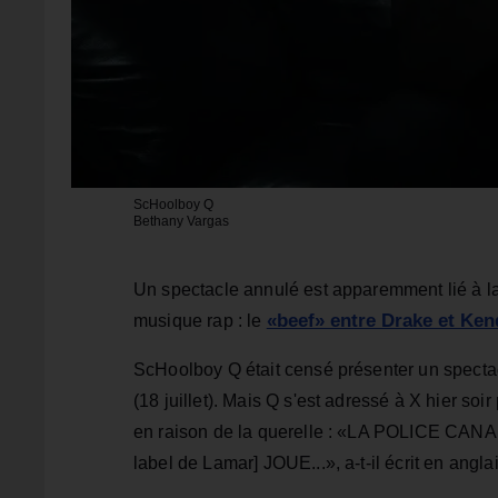
ScHoolboy Q
Bethany Vargas
Un spectacle annulé est apparemment lié à la
«beef» entre Drake et Ken
musique rap : le
ScHoolboy Q était censé présenter un spectacl
(18 juillet). Mais Q s'est adressé à X hier soi
en raison de la querelle : «LA POLICE 
label de Lamar] JOUE...», a-t-il écrit en anglai