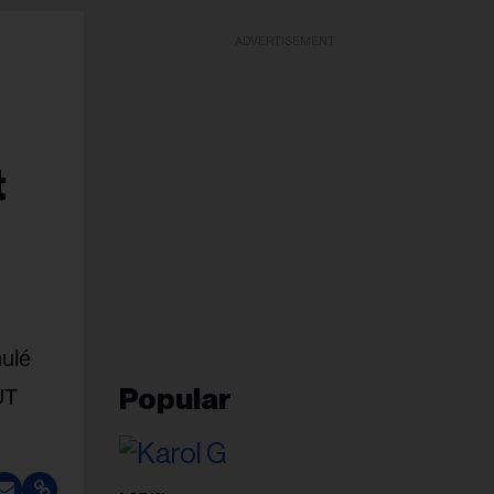
ADVERTISEMENT
t
nulé
UT
Popular