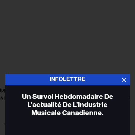
INFOLETTRE
Hippy avec Kendrick Lamar et est un ancien membre du label
Un Survol Hebdomadaire De
le label l'année dernière. Le lieu History est un partenariat
L’actualité De L’industrie
Musicale Canadienne.
ADVERTISEMENT
Adr