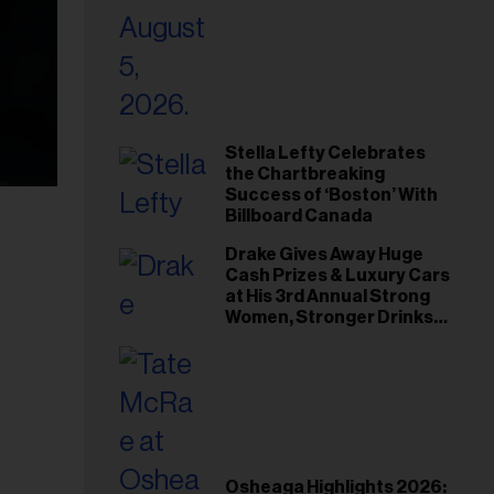
Stella Lefty Celebrates
the Chartbreaking
Success of ‘Boston’ With
Billboard Canada
Drake Gives Away Huge
Cash Prizes & Luxury Cars
at His 3rd Annual Strong
Women, Stronger Drinks
Event
Osheaga Highlights 2026: