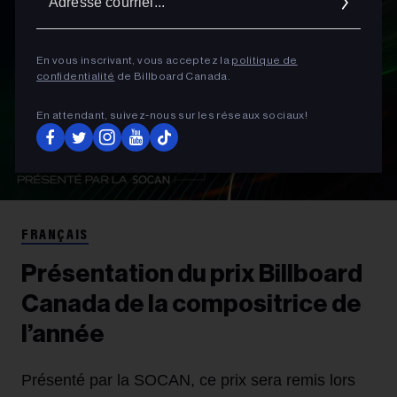
courrie
En vous inscrivant, vous acceptez la
politique de
confidentialité
de Billboard Canada.
En attendant, suivez‑nous sur les réseaux sociaux!
FRANÇAIS
Présentation du prix Billboard
Canada de la compositrice de
l’année
Présenté par la SOCAN, ce prix sera remis lors