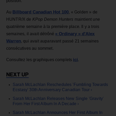
position.
Billboard Canadian Hot 100
Au
, « Golden » de
HUNTR/X de
KPop Demon Hunters
maintient une
quatrième semaine à la première place. Il y a trois
« Ordinary » d'Alex
semaines, il avait détrôné
Warren
, qui avait auparavant passé 21 semaines
consécutives au sommet.
ici
Consultez les graphiques complets
.
Sarah McLachlan Reschedules 'Fumbling Towards
Ecstasy' 30th Anniversary Canadian Tour ›
Sarah McLachlan Releases New Single 'Gravity'
From Her First Album In A Decade ›
Sarah McLachlan Announces Her First Album In