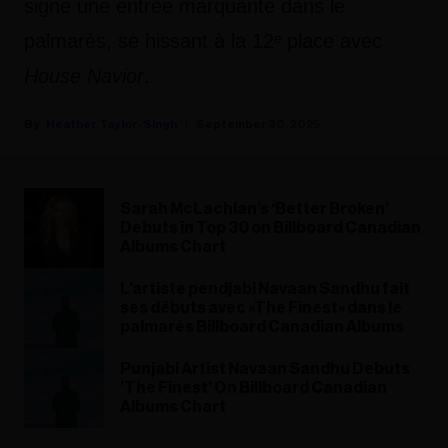
signe une entrée marquante dans le
palmarès, se hissant à la 12ᵉ place avec
House Navior
.
Heather Taylor-Singh
September 30, 2025
Sarah McLachlan’s ‘Better Broken’
Debuts in Top 30 on Billboard Canadian
Albums Chart
L'artiste pendjabi Navaan Sandhu fait
ses débuts avec «The Finest» dans le
palmarès Billboard Canadian Albums
Punjabi Artist Navaan Sandhu Debuts
'The Finest' On Billboard Canadian
Albums Chart