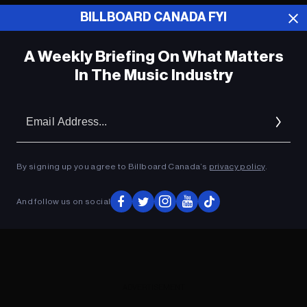
BILLBOARD CANADA FYI
ADVERTISEMENT
A Weekly Briefing On What Matters
In The Music Industry
Em
Ad
By signing up you agree to Billboard Canada’s
privacy policy
.
And follow us on social
ADVERTISEMENT