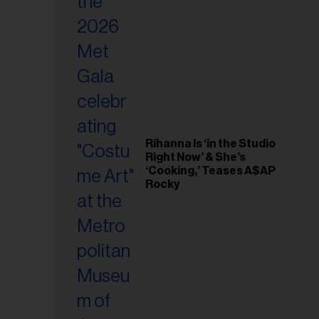
riel...
Rihanna Is ‘in the Studio
Right Now’ & She’s
‘Cooking,’ Teases A$AP
Rocky