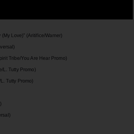
My Love)” (Aritifice/Warner)
iversal)
pirit Tribe/You Are Hear Promo)
e/L. Tutty Promo)
L. Tutty Promo)
)
rsal)