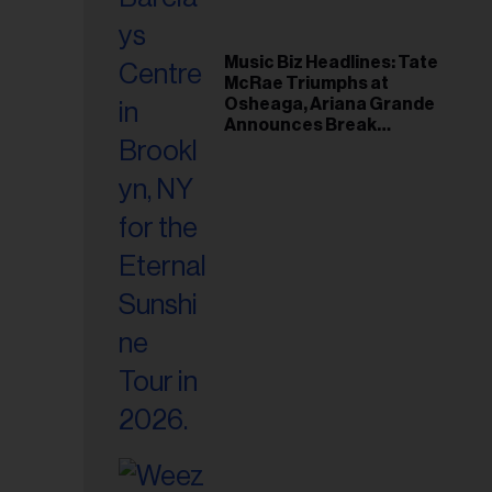
Music Biz Headlines: Tate
McRae Triumphs at
Osheaga, Ariana Grande
Announces Break
Following Montreal
Concert