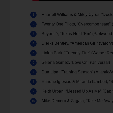
Pharrell Williams & Miley Cyrus, “Doct
Twenty One Pilots, “Overcompensate”
Beyoncé, “Texas Hold ’Em” (Parkwood
Dierks Bentley, “American Girl” (Valory
Linkin Park ,“Friendly Fire” (Warner R
Selena Gomez, “Love On” (Universal)
Dua Lipa, “Training Season” (Atlantic/
Enrique Iglesias & Miranda Lambert, “
Keith Urban, “Messed Up As Me” (Capit
Mike Demero & Zagata, “Take Me Away (