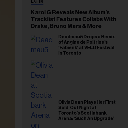
LATIN
Karol G Reveals New Album’s
Tracklist Features Collabs With
Drake, Bruno Mars & More
Deadmau5 Drops a Remix
of Angine de Poitrine's
'Fabienk' at VELD Festival
in Toronto
Olivia Dean Plays Her First
Sold-Out Night at
Toronto’s Scotiabank
Arena: ‘Such An Upgrade’