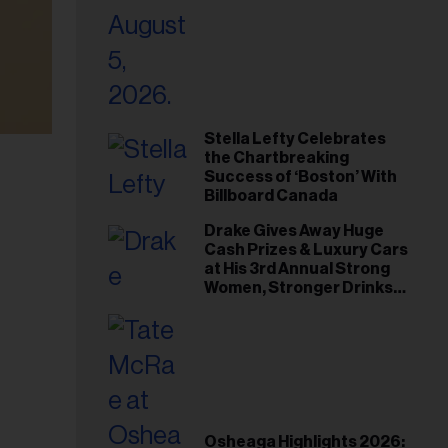
Stella Lefty Celebrates
the Chartbreaking
Success of ‘Boston’ With
Billboard Canada
Drake Gives Away Huge
Cash Prizes & Luxury Cars
at His 3rd Annual Strong
Women, Stronger Drinks
Event
Osheaga Highlights 2026: