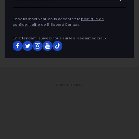
en tête d’affiche à Osheaga, à Montréal, et à
Lollapalooza, à Chicago, respectivement samedi (1er
En vous inscrivant, vous acceptez la
politique de
août) et dimanche (2 août).
confidentialité
de Billboard Canada.
En attendant, suivez‑nous sur les réseaux sociaux!
LIRE PLUS
ADVERTISEMENT