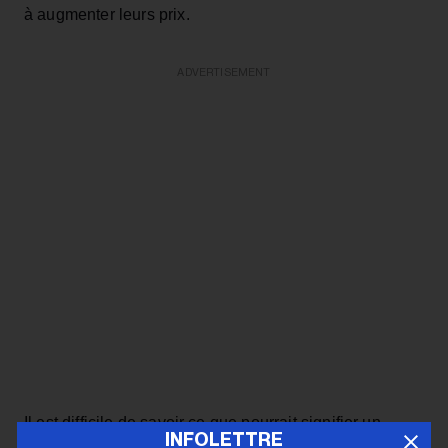
à augmenter leurs prix.
ADVERTISEMENT
Il est difficile de savoir ce que pourrait signifier un
INFOLETTRE