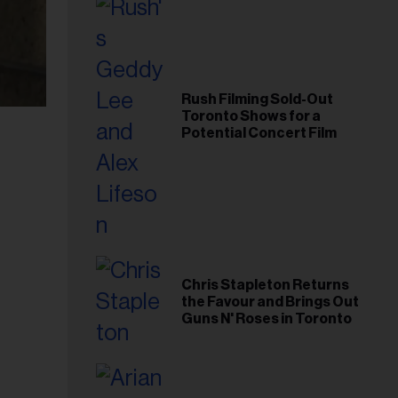
Rush Filming Sold-Out
Toronto Shows for a
Potential Concert Film
Chris Stapleton Returns
the Favour and Brings Out
Guns N' Roses in Toronto