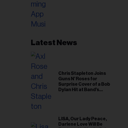
Latest News
Chris Stapleton Joins
Guns N’ Roses for
Surprise Cover of a Bob
Dylan Hit at Band’s
Toronto Show
LISA, Our Lady Peace,
Darlene Love Will Be