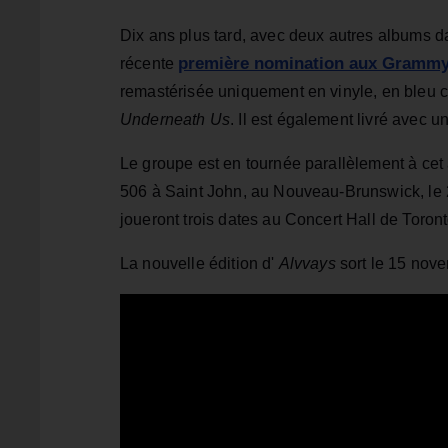
Dix ans plus tard, avec deux autres albums da
première nomination aux Gramm
récente
remastérisée uniquement en vinyle, en bleu 
Underneath Us
. Il est également livré avec 
Le groupe est en tournée parallèlement à cet
506 à Saint John, au Nouveau-Brunswick, le 2
joueront trois dates au Concert Hall de Toron
La nouvelle édition d'
Alvvays
sort le 15 nov