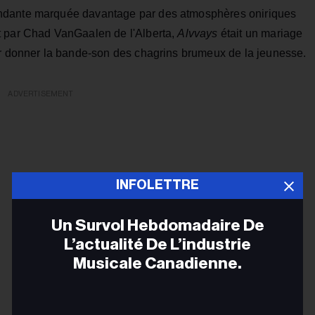
ndante marquée davantage par des atmosphères oniriques
t par Chad VanGaalen de l'Alberta,
Alvvays
était un mariage
ur donner la bande-son des chagrins brumeux de la jeunesse.
ADVERTISEMENT
INFOLETTRE
Un Survol Hebdomadaire De
L’actualité De L’industrie
Musicale Canadienne.
Adr