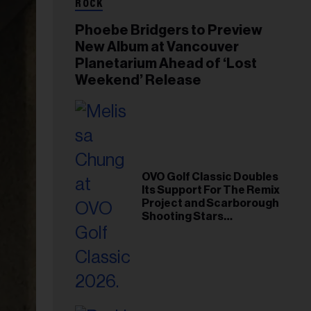
ROCK
Phoebe Bridgers to Preview
New Album at Vancouver
Planetarium Ahead of ‘Lost
Weekend’ Release
OVO Golf Classic Doubles
Its Support For The Remix
Project and Scarborough
Shooting Stars
Foundation in 2026