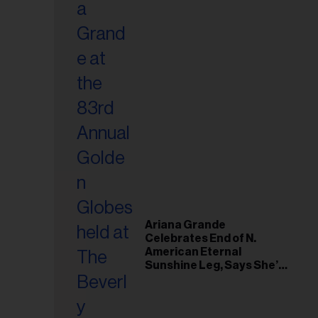
Ariana Grande
Celebrates End of N.
American Eternal
Sunshine Leg, Says She’s
‘Overwhelmed With Love
and the Deepest
Gratitude’
esse