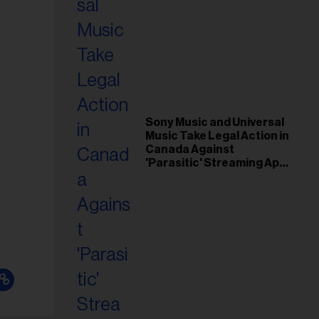
Sony Music and Universal
Music Take Legal Action in
Canada Against
'Parasitic' Streaming App
Musi