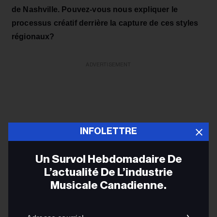
de Nashville. Pouvez-vous nous expliquer le
processus créatif derrière la capture de ces styles
régionaux?
ADVERTISEMENT
INFOLETTRE
Un Survol Hebdomadaire De
L’actualité De L’industrie
Musicale Canadienne.
Adres