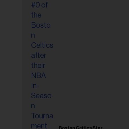
esse
Boston Celtics Star