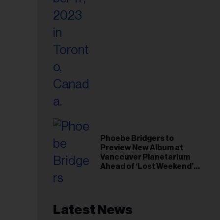
Phoebe Bridgers to
Preview New Album at
Vancouver Planetarium
Ahead of ‘Lost Weekend’
Release
Latest News