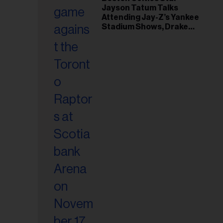
Jayson Tatum Talks
riel...
Attending Jay-Z’s Yankee
Stadium Shows, Drake
Friendship & Which
Rapper Soundtracked His
Comeback