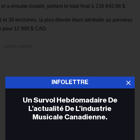
et a ensuite doublé, portant le total final à 216 842,96 $.
et 30 enchères, la plus élevée étant attribuée au panneau
du pour 12 000 $ CAD.
ADVERTISEMENT
INFOLETTRE
Un Survol Hebdomadaire De
L’actualité De L’industrie
Musicale Canadienne.
Adr