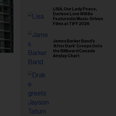
LISA, Our Lady Peace,
Darlene Love Will Be
Featured in Music-Driven
Films at TIFF 2026
James Barker Band’s
‘After Dark’ Creeps Onto
the Billboard Canada
Airplay Chart