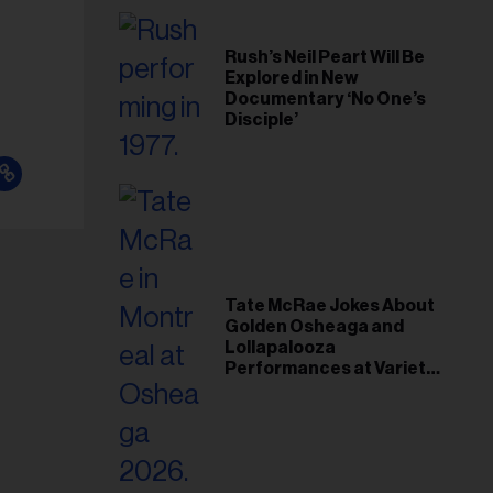
Rush’s Neil Peart Will Be
Explored in New
Documentary ‘No One’s
Disciple’
Tate McRae Jokes About
Golden Osheaga and
Lollapalooza
Performances at Variety
Young Hollywood Gala