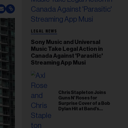
LEGAL NEWS
Sony Music and Universal
Music Take Legal Action in
Canada Against 'Parasitic'
Streaming App Musi
Chris Stapleton Joins
Guns N’ Roses for
Surprise Cover of a Bob
Dylan Hit at Band’s
Toronto Show