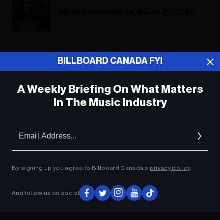
Music Biz Headlines, March 27, 2020
BILLBOARD CANADA FYI
ADVERTISEMENT
A Weekly Briefing On What Matters
In The Music Industry
Em
Ad
By signing up you agree to Billboard Canada’s
privacy policy
.
And follow us on social