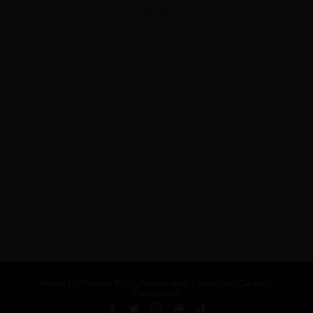
ADVERTISEMENT
About Us
Privacy Policy
Terms and Conditions
Careers
Contact Us