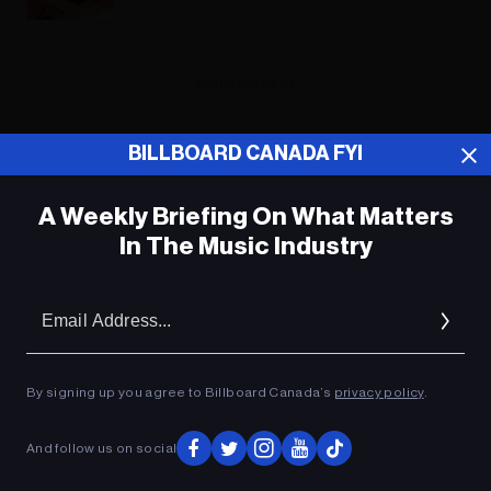
ADVERTISEMENT
BILLBOARD CANADA FYI
A Weekly Briefing On What Matters
In The Music Industry
Em
Ad
By signing up you agree to Billboard Canada’s
privacy policy
.
And follow us on social