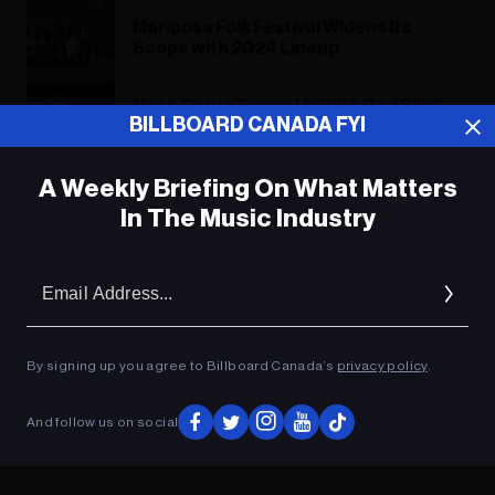
Mariposa Folk Festival Widens Its
Scope with 2024 Lineup
Noah Cyrus Teams Up With Dad Billy
BILLBOARD CANADA FYI
Ray Cyrus for Emotional Duet Version
of ‘Noah (Stand Still)’
A Weekly Briefing On What Matters
In The Music Industry
ADVERTISEMENT
Em
Ad
By signing up you agree to Billboard Canada’s
privacy policy
.
And follow us on social