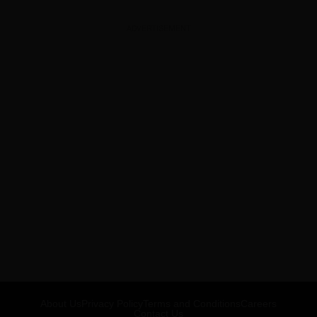
ADVERTISEMENT
About Us
Privacy Policy
Terms and Conditions
Careers
Contact Us