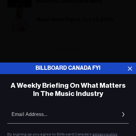
Beaches, Diana Krall & More
Music News Digest, Oct. 13, 2020
ADVERTISEMENT
BILLBOARD CANADA FYI
A Weekly Briefing On What Matters
In The Music Industry
Em
Ad
By signing up you agree to Billboard Canada’s
privacy policy
.