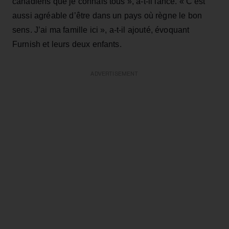
canadiens que je connais tous », a‑t‑il lancé. « C’est
aussi agréable d’être dans un pays où règne le bon
sens. J’ai ma famille ici », a‑t‑il ajouté, évoquant
Furnish et leurs deux enfants.
ADVERTISEMENT