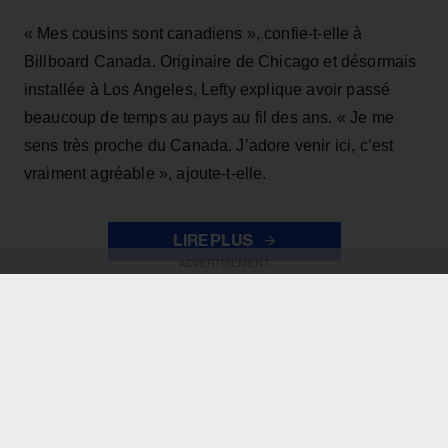
« Mes cousins sont canadiens », confie-t-elle à
Billboard Canada. Originaire de Chicago et désormais
installée à Los Angeles, Lefty explique avoir passé
beaucoup de temps au pays au fil des ans. « Je me
sens très proche du Canada. J’adore venir ici, c’est
vraiment agréable », ajoute-t-elle.
LIRE PLUS
ADVERTISEMENT
ADVERTISEMENT