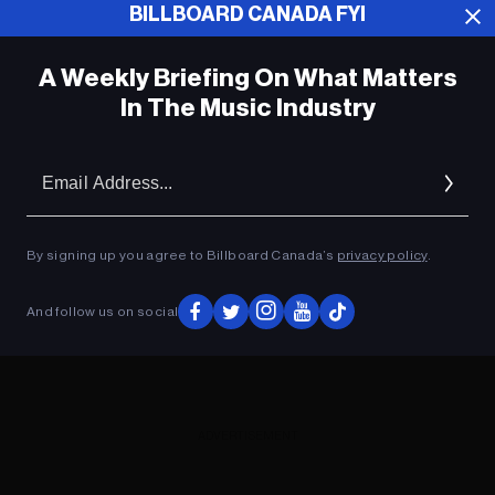
BILLBOARD CANADA FYI
ADVERTISEMENT
A Weekly Briefing On What Matters
In The Music Industry
Em
Ad
By signing up you agree to Billboard Canada’s
privacy policy
.
And follow us on social
ADVERTISEMENT