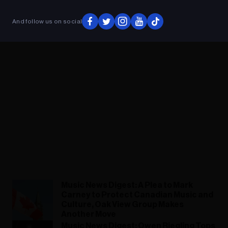
ADVERTISEMENT
And follow us on social
Music News Digest: A Plea to Mark
Carney to Protect Canadian Music and
Culture, Oak View Group Makes
Another Move
Music News Digest: Owen Riegling Tops