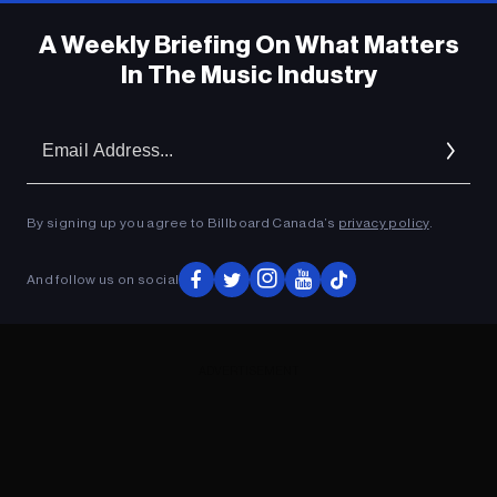
A Weekly Briefing On What Matters
In The Music Industry
Em
Ad
By signing up you agree to Billboard Canada’s
privacy policy
.
And follow us on social
ADVERTISEMENT