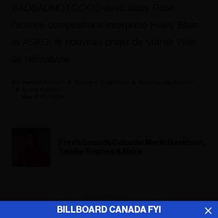
BADBADNOTGOOD avec Baby Rose,
l'autrice-compositrice-interprète Haley Blais
et ASKO, le nouveau projet de Marek Tyler
de nêhiyawak.
Amélie Revert
Richard Trapunski
Rosie Long Decter
Kerry Doole
March 22, 2024
Fresh Sounds Canada: Marie Davidson,
Tenille Townes & More
ADVERTISEMENT
BILLBOARD CANADA FYI