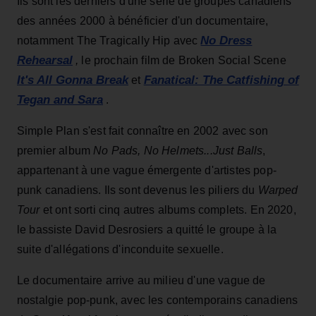
Ils sont les derniers d'une série de groupes canadiens
des années 2000 à bénéficier d'un documentaire,
No Dress
notamment The Tragically Hip avec
Rehearsal
,
le prochain film de Broken Social Scene
It's All Gonna Break
Fanatical: The Catfishing of
et
Tegan and Sara
.
Simple Plan s'est fait connaître en 2002 avec son
premier album
No Pads, No Helmets...Just Balls
,
appartenant à une vague émergente d'artistes pop-
punk canadiens. Ils sont devenus les piliers du
Warped
Tour
et ont sorti cinq autres albums complets. En 2020,
le bassiste David Desrosiers a quitté le groupe à la
suite d'allégations d'inconduite sexuelle.
Le documentaire arrive au milieu d'une vague de
nostalgie pop-punk, avec les contemporains canadiens