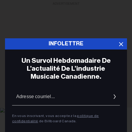
ADVERTISEMENT
INFOLETTRE
Un Survol Hebdomadaire De
L’actualité De L’industrie
Musicale Canadienne.
Adres
courrie
En vous inscrivant, vous acceptez la
politique de
confidentialité
de Billboard Canada.
Gabriel Di Sante
Stella Lefty