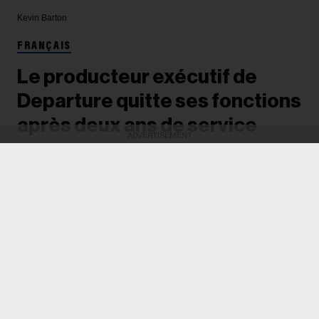
Kevin Barton
FRANÇAIS
Le producteur exécutif de
Departure quitte ses fonctions
après deux ans de service
ADVERTISEMENT
Après avoir dirigé deux éditions de la conférence,
anciennement connue sous le nom de Canadian
Music Week et désormais détenue par Loft
Entertainment et Oak View Group, Kevin Barton
affirme vouloir se consacrer à « un portefeuille de
projets plus vaste ».
Richard Trapunski
13h