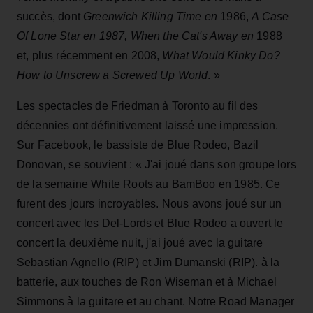
succès, dont
Greenwich Killing Time en
1986,
A Case
Of Lone Star en 1987,
When the Cat's Away en
1988
et, plus récemment en 2008,
What Would Kinky Do?
How to Unscrew a Screwed Up
World
. »
Les spectacles de Friedman à Toronto au fil des
décennies ont définitivement laissé une impression.
Sur Facebook, le bassiste de Blue Rodeo, Bazil
Donovan, se souvient : « J'ai joué dans son groupe lors
de la semaine White Roots au BamBoo en 1985. Ce
furent des jours incroyables. Nous avons joué sur un
concert avec les Del-Lords et Blue Rodeo a ouvert le
concert la deuxième nuit, j'ai joué avec la guitare
Sebastian Agnello (RIP) et Jim Dumanski (RIP).
à la
batterie, aux touches de Ron Wiseman et à Michael
Simmons à la guitare et au chant. Notre Road Manager