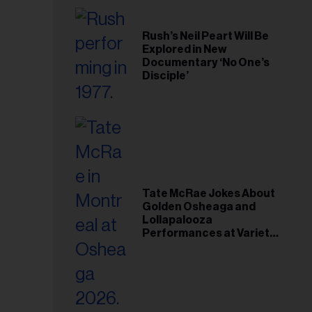
Rush’s Neil Peart Will Be
Explored in New
Documentary ‘No One’s
Disciple’
Tate McRae Jokes About
Golden Osheaga and
Lollapalooza
Performances at Variety
Young Hollywood Gala