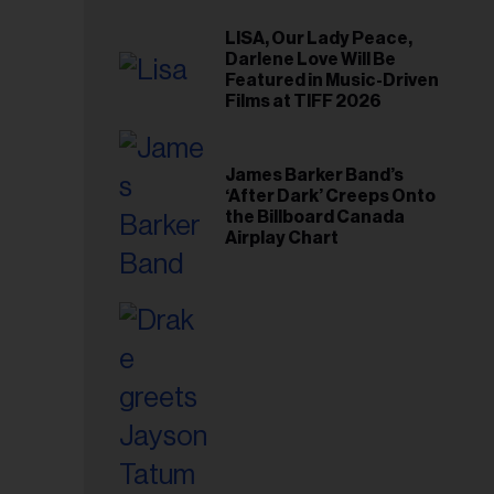
LISA, Our Lady Peace,
Darlene Love Will Be
Featured in Music-Driven
Films at TIFF 2026
James Barker Band’s
‘After Dark’ Creeps Onto
the Billboard Canada
Airplay Chart