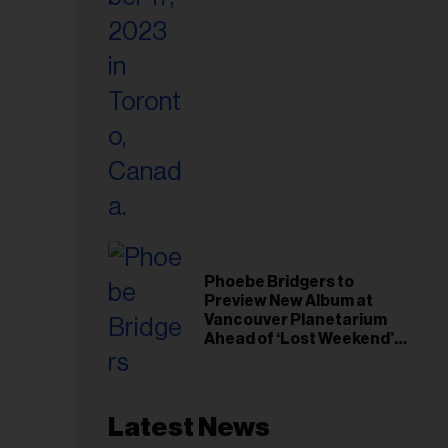
Phoebe Bridgers to
Preview New Album at
Vancouver Planetarium
Ahead of ‘Lost Weekend’
Release
Latest News