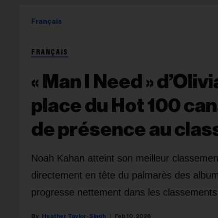
Français
FRANÇAIS
« Man I Need » d’Oliv
place du Hot 100 ca
de présence au cla
Noah Kahan atteint son meilleur classement
directement en tête du palmarès des albu
progresse nettement dans les classements à
Heather Taylor-Singh
Feb 10, 2026