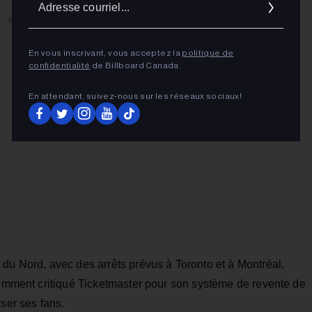
cour
ADVERTISEMENT
En vous inscrivant, vous acceptez la
politique de
confidentialité
de Billboard Canada.
En attendant, suivez‑nous sur les réseaux sociaux!
du Nord, avec des arrêts prévus à Toronto et à Montréal.
écemment critiqué Ticketmaster pour son système de revente de
ser ses fans.