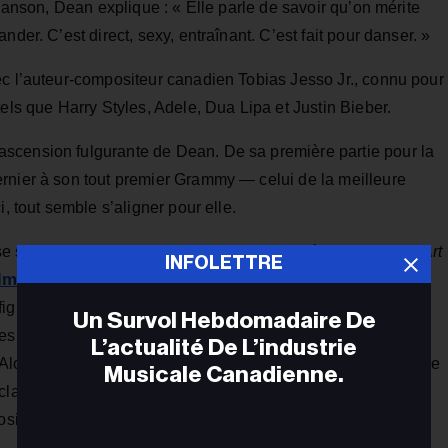
chanson, Dean explique : « Elle parle de savoir qu’on mérite
der. C’est direct, sexy, entraînant. C’est fait pour danser. »
ec l’auteur-compositeur canadien Tobias Jesso Jr., connu pour
els que Harry Styles, Adele, Dua Lipa et Justin Bieber.
scension fulgurante de Dean. De sa première partie pour la
rnier à son tout premier Grammy — celui de la meilleure
, tout semble s’aligner pour elle.
ose sur les classements d’albums. Son deuxième opus,
The Art
INFOLETTRE
lmarès des albums canadiens de Billboard
. De plus, six
figurent au
Billboard Canadian Hot 100
, dont « So Easy (To
Un Survol Hebdomadaire De
es » qui se maintient à la 43e place, « Nice To Each Other »
L’actualité De L’industrie
et Alone The One You Love » en progression de la 75e à la 71e
Musicale Canadienne.
 classement en passant de la 89e à la 75e place, ainsi que «
osition.
Adr