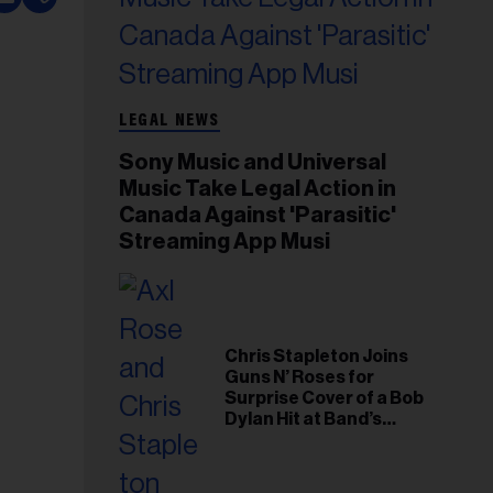
LEGAL NEWS
Sony Music and Universal
Music Take Legal Action in
Canada Against 'Parasitic'
Streaming App Musi
Chris Stapleton Joins
Guns N’ Roses for
Surprise Cover of a Bob
Dylan Hit at Band’s
Toronto Show