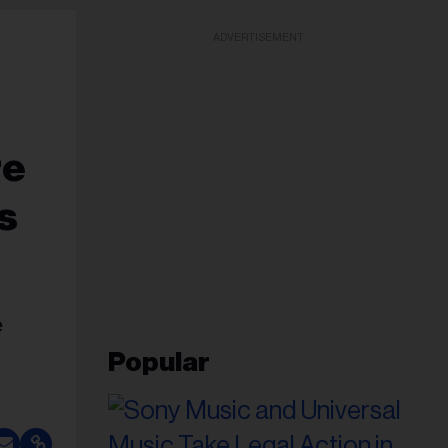
ADVERTISEMENT
re
s
e
Popular