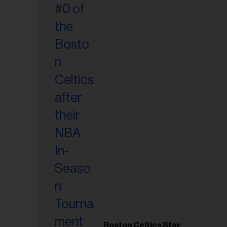
esse
Boston Celtics Star