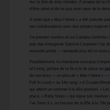
sur ce titre de trois minutes. À propos de la 
d’être aimé et de ne pas avoir peur de le deman
À noter que « Man I Need » a été coécrite av
ses collaborations avec des artistes majeurs t
Ce premier numéro un au Canada confirme l’a
pop star émergente Sabrina Carpenter l’an de
nouvelle artiste — remporté plus tôt ce mois-ci
Parallèlement, la chanteuse soul-pop s’imp
pa
of Living
, grimpe de la 5e à la 3e place du
de ses titres — en plus de « Man I Need » — 
Fall In Love) » au 14e rang, « A Couple Minut
qui atteint un sommet à la 48e position, « L
place, « Baby Steps » qui signe son meilleur
I’ve Seen It », en hausse de la 85e à la 79e p