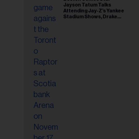
Jayson Tatum Talks
riel...
Attending Jay-Z’s Yankee
Stadium Shows, Drake
Friendship & Which
Rapper Soundtracked His
Comeback