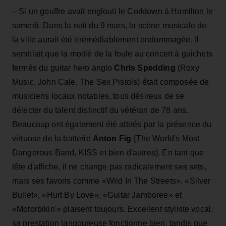
– Si un gouffre avait englouti le Corktown à Hamilton le
samedi. Dans la nuit du 9 mars, la scène musicale de
la ville aurait été irrémédiablement endommagée. Il
semblait que la moitié de la foule au concert à guichets
fermés du guitar hero anglo
Chris Spedding
(Roxy
Music, John Cale, The Sex Pistols) était composée de
musiciens locaux notables, tous désireux de se
délecter du talent distinctif du vétéran de 78 ans.
Beaucoup ont également été attirés par la présence du
virtuose de la batterie
Anton Fig
(The World's Most
Dangerous Band, KISS et bien d'autres). En tant que
tête d'affiche, il ne change pas radicalement ses sets,
mais ses favoris comme «Wild In The Streets», «Silver
Bullet», «Hurt By Love», «Guitar Jamboree» et
«Motorbikin'» plaisent toujours. Excellent styliste vocal,
sa prestation langoureuse fonctionne bien, tandis que