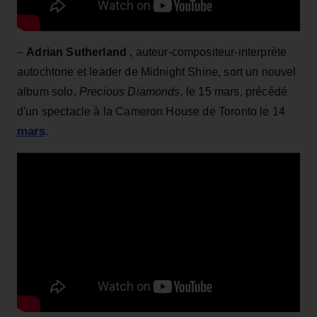
–
Adrian Sutherland
, auteur-compositeur-interprète
autochtone et leader de Midnight Shine, sort un nouvel
album solo,
Precious Diamonds,
le 15 mars, précédé
d'un spectacle à la Cameron House de Toronto le 14
mars
.