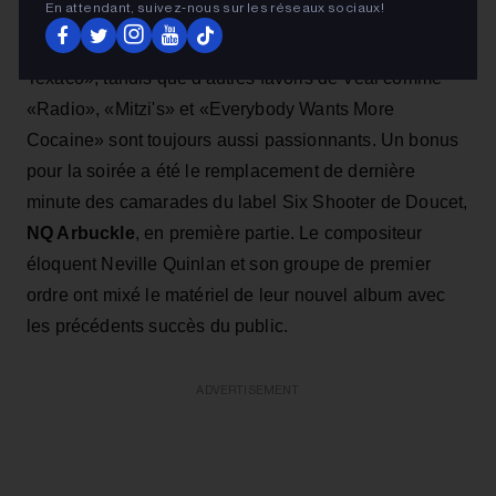
En attendant, suivez‑nous sur les réseaux sociaux!
tard. Sa partenaire de Whitehorse, Melissa McClelland,
était l'invitée d'une interprétation torride de «Mexico,
Texaco», tandis que d'autres favoris de Veal comme
«Radio», «Mitzi's» et «Everybody Wants More
Cocaine» sont toujours aussi passionnants. Un bonus
pour la soirée a été le remplacement de dernière
minute des camarades du label Six Shooter de Doucet,
NQ Arbuckle
, en première partie. Le compositeur
éloquent Neville Quinlan et son groupe de premier
ordre ont mixé le matériel de leur nouvel album avec
les précédents succès du public.
ADVERTISEMENT