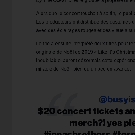
By The Ocean », et le groupe a proposé une 
Alors que le concert touchait à sa fin, le publi
Les producteurs ont distribué des costumes d
avec des éclairages rouges et des visuels sur
Le trio a ensuite interprété deux titres pour l
originale de Noël de 2019 « Like It’s Christma
inoubliable, auront désormais cette expérien
miracle de Noël, bien qu’un peu en avance.
@busyi
$20 concert tickets a
merch?! yes pl
#jonasbrothers #tor