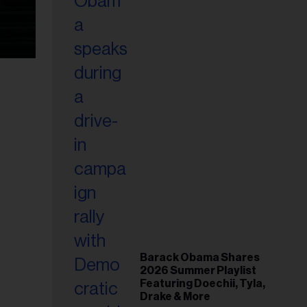
Barack Obama Shares
2026 Summer Playlist
Featuring Doechii, Tyla,
Drake & More