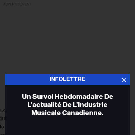
ADVERTISEMENT
INFOLETTRE
Un Survol Hebdomadaire De
L’actualité De L’industrie
ssique, avec le groupe répondant aux attentes du public et
Musicale Canadienne.
ographie, comme leurs premiers tubes « Year 3000 » et «
olo « Jealous », Joe a interprété son hit avec DNCE « Cake
Adr