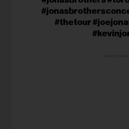
#jonasbrothersconce
#thetour #joejona
#kevinjo
ADVERTISEMEN