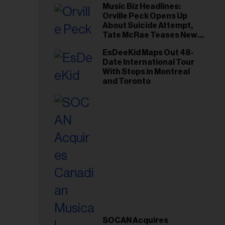
Music Biz Headlines:
Orville Peck Opens Up
About Suicide Attempt,
Tate McRae Teases New
Era Ahead of Osheaga
EsDeeKid Maps Out 48-
Date International Tour
With Stops in Montreal
and Toronto
SOCAN Acquires