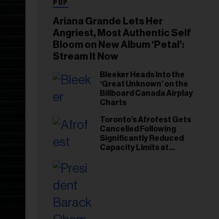
POP
Ariana Grande Lets Her
Angriest, Most Authentic Self
Bloom on New Album ‘Petal’:
Stream It Now
Bleeker Heads Into the
‘Great Unknown’ on the
Billboard Canada Airplay
Charts
Toronto’s Afrofest Gets
Cancelled Following
Significantly Reduced
Capacity Limits at
Woodbine Park