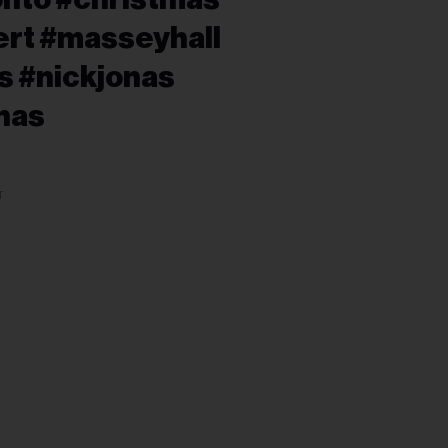
rt #masseyhall
s #nickjonas
nas
T