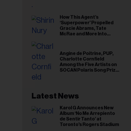
riel...
How This Agent’s
‘Superpower’ Propelled
Gracie Abrams, Tate
McRae and More Into
Arenas
Angine de Poitrine, PUP,
Charlotte Cornfield
Among the Five Artists on
SOCAN Polaris Song Prize
Short List
Latest News
Karol G Announces New
Album ‘No Me Arrepiento
de Sentir Tanto’ at
Toronto's Rogers Stadium