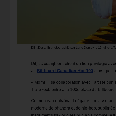
Diljit Dosanjh photographié par Lane Dorsey le 15 juillet à Tor
Diljit Dosanjh entretient un lien privilégié a
Billboard Canadian Hot 100
au
alors qu’il 
« Morni », sa collaboration avec l’artiste pun
Tru‑Skool, entre à la 100e place du Billboar
Ce morceau entraînant dégage une assurance
moderne de bhangra et de hip‑hop, sublimée p
instruments folkloriques punjabis comme le tu