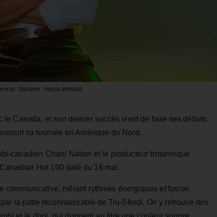
onto. Stylisme : Alecia Brissett.
vec le Canada, et son dernier succès vient de faire ses débuts
poursuit sa tournée en Amérique du Nord.
jabi‑canadien Chani Nattan et le producteur britannique
d Canadian Hot 100 daté du 16 mai.
 communicative, mêlant rythmes énergiques et fusion
ar la patte reconnaissable de Tru‑Skool. On y retrouve des
mbi et le dhol, qui donnent au titre une couleur sonore