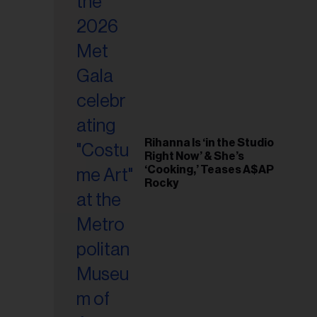
riel...
Rihanna Is ‘in the Studio
Right Now’ & She’s
‘Cooking,’ Teases A$AP
Rocky