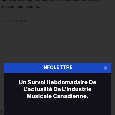
ant ses trois minutes.
ADVERTISEMENT
INFOLETTRE
Un Survol Hebdomadaire De
L’actualité De L’industrie
Musicale Canadienne.
s en avril, lorsque Dosanjh l’a interprété dans The Tonight
Adr