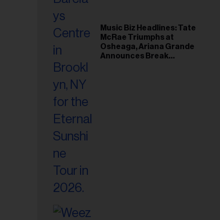
Music Biz Headlines: Tate
McRae Triumphs at
Osheaga, Ariana Grande
Announces Break
Following Montreal
Concert