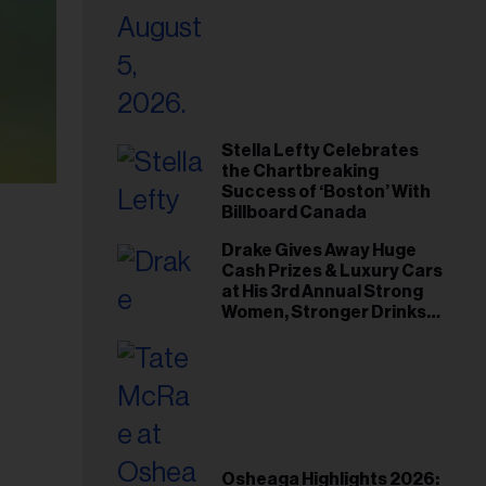
Stella Lefty Celebrates
the Chartbreaking
Success of ‘Boston’ With
Billboard Canada
Drake Gives Away Huge
Cash Prizes & Luxury Cars
at His 3rd Annual Strong
Women, Stronger Drinks
Event
Osheaga Highlights 2026: