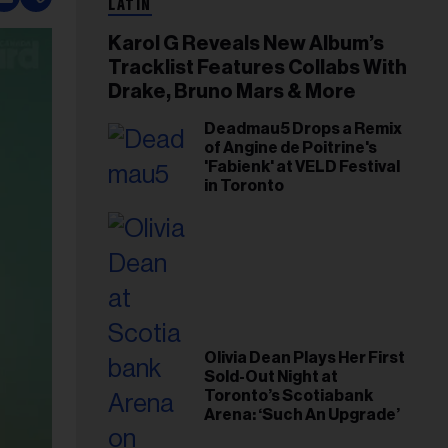
LATIN
Karol G Reveals New Album’s
Tracklist Features Collabs With
Drake, Bruno Mars & More
Deadmau5 Drops a Remix
of Angine de Poitrine's
'Fabienk' at VELD Festival
in Toronto
Olivia Dean Plays Her First
Sold-Out Night at
Toronto’s Scotiabank
Arena: ‘Such An Upgrade’