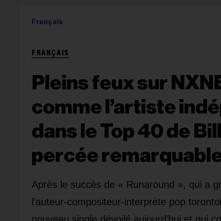
Français
FRANÇAIS
Pleins feux sur NXN
comme l’artiste ind
dans le Top 40 de B
percée remarquable 
Après le succès de « Runaround », qui a g
l’auteur-compositeur-interprète pop toronto
nouveau single dévoilé aujourd’hui et qui c