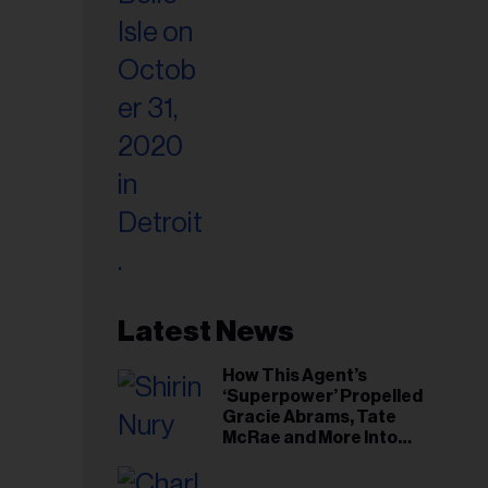
Latest News
How This Agent’s
‘Superpower’ Propelled
Gracie Abrams, Tate
McRae and More Into
Arenas