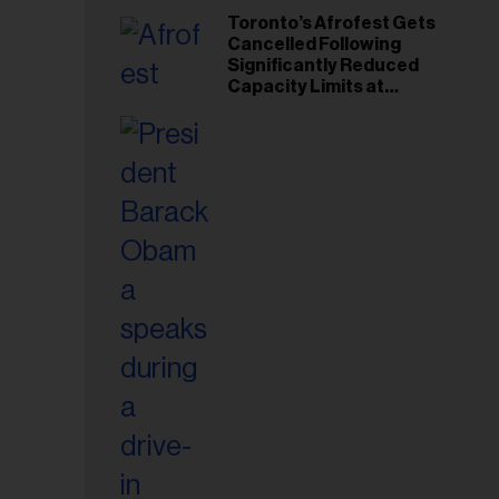
Toronto’s Afrofest Gets
Cancelled Following
Significantly Reduced
Capacity Limits at
Woodbine Park
esse