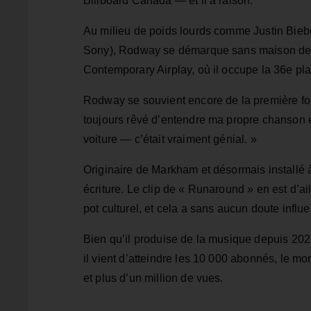
Billboard Canada — et il a raison.
Au milieu de poids lourds comme Justin Bieber
Sony), Rodway se démarque sans maison de d
Contemporary Airplay, où il occupe la 36e pla
Rodway se souvient encore de la première fois 
toujours rêvé d’entendre ma propre chanson e
voiture — c’était vraiment génial. »
Originaire de Markham et désormais installé à
écriture. Le clip de « Runaround » en est d’ai
pot culturel, et cela a sans aucun doute infl
Bien qu’il produise de la musique depuis 2022
il vient d’atteindre les 10 000 abonnés, le mo
et plus d’un million de vues.