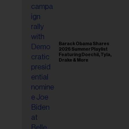
riel...
Barack Obama Shares
2026 Summer Playlist
Featuring Doechii, Tyla,
Drake & More