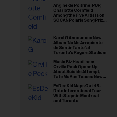
Angine de Poitrine, PUP,
Charlotte Cornfield
Among the Five Artists on
SOCAN Polaris Song Prize
Short List
Karol G Announces New
Album ‘No Me Arrepiento
de Sentir Tanto’ at
Toronto's Rogers Stadium
Music Biz Headlines:
Orville Peck Opens Up
About Suicide Attempt,
Tate McRae Teases New
Era Ahead of Osheaga
EsDeeKid Maps Out 48-
Date International Tour
With Stops in Montreal
and Toronto