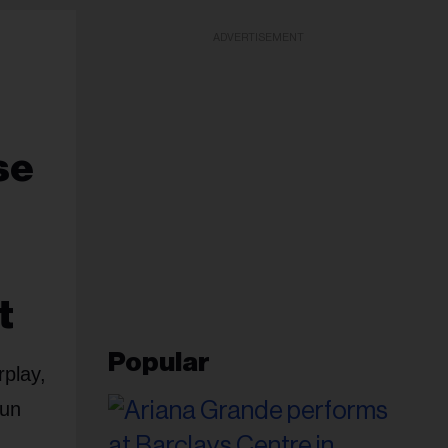
ADVERTISEMENT
se
t
Popular
rplay,
 un