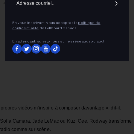
ADVERTISEMENT
cour
En vous inscrivant, vous acceptez la
politique de
confidentialité
de Billboard Canada.
En attendant, suivez‑nous sur les réseaux sociaux!
 propres vidéos m’inspire à composer davantage », dit-il.
e Sofia Camara, Jade LeMac ou Kuzi Cee, Rodway transforme
a radio comme sur scène.