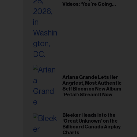
Videos: ‘You’re Going
Home’
Ariana Grande Lets Her
Angriest, Most Authentic
Self Bloom on New Album
‘Petal’: Stream It Now
Bleeker Heads Into the
‘Great Unknown’ on the
Billboard Canada Airplay
Charts