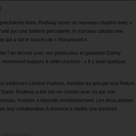
?
s précédents titres, Rodway ouvre un nouveau chapitre avec «
 Porté par une batterie percutante, le morceau adopte une
p qui a fait le succès de « Runaround ».
titre l’an dernier avec son producteur et guitariste Danny
s revenaient toujours à cette chanson : « Il y avait quelque
eur américain London Hudson, membre du groupe rock Return
s, Slash. Rodway a été mis en contact avec lui par son
 morceau. Hudson a répondu immédiatement. Les deux artistes
s leur collaboration à distance a révélé une alchimie
ADVERTISEMENT