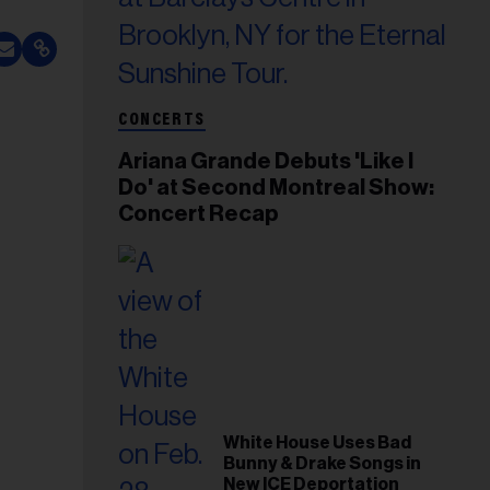
CONCERTS
Ariana Grande Debuts 'Like I
Do' at Second Montreal Show:
Concert Recap
White House Uses Bad
Bunny & Drake Songs in
New ICE Deportation