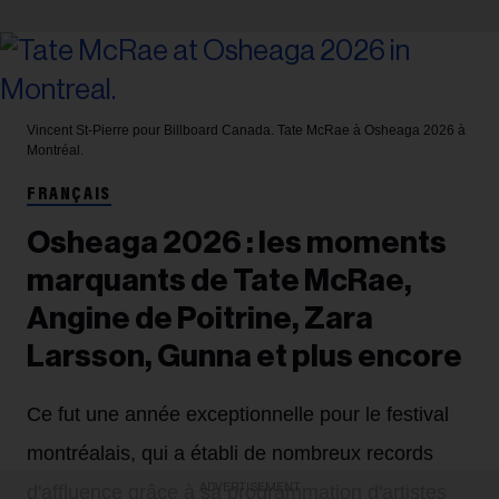
Vincent St-Pierre pour Billboard Canada.
Tate McRae à Osheaga 2026 à
Montréal.
FRANÇAIS
Osheaga 2026 : les moments
marquants de Tate McRae,
Angine de Poitrine, Zara
Larsson, Gunna et plus encore
Ce fut une année exceptionnelle pour le festival
montréalais, qui a établi de nombreux records
ADVERTISEMENT
d'affluence grâce à sa programmation d'artistes