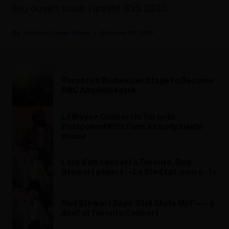
lieu ouvert toute l'année d'ici 2030.
Heather Taylor-Singh
October 28, 2025
Toronto's Budweiser Stage to Become
RBC Amphitheatre
Lil Wayne Concert in Toronto
Postponed With Fans Already Inside
Venue
Lors d’un concert à Toronto, Rod
Stewart a lancé : « Le 51e État, mon c– ! »
Rod Stewart Says '51st State My F—--g
Ass!' at Toronto Concert