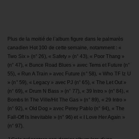
Plus de la moitié de l'album figure dans le palmarès
canadien Hot 100 de cette semaine, notamment : «
Two Six » (n° 26), « Safety » (n° 43), « Poor Thang »
(n° 47), « Bunce Road Blues » avec Tems et Future (n°
55), « Run A Train » avec Future (n° 58), « Who TF Iz U
» (n° 59), « Legacy » avec PJ (n° 65), « The Let Out »
(n° 69), « Drum N Bass » (n° 77), « 39 Intro » (n° 84), «
Bombs In The Ville/Hit The Gas » (n° 89), « 29 Intro »
(n° 92), « Old Dog » avec Petey Pablo (n° 94), « The
Fall-Off Is Inevitable » (n° 96) et « I Love Her Again »
(n° 97).