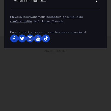
BAD BUNNY
courrie
BAD BUNNY
En vous inscrivant, vous acceptez la
politique de
confidentialité
de Billboard Canada.
En attendant, suivez‑nous sur les réseaux sociaux!
ADVERTISEMENT